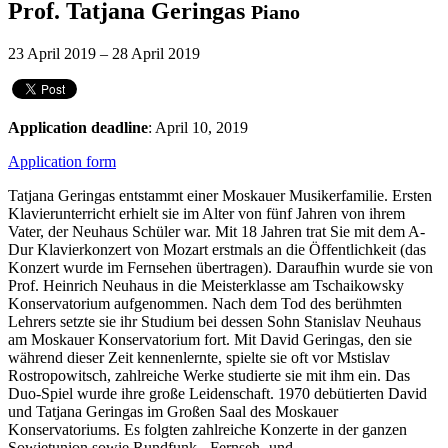
Prof. Tatjana Geringas
Piano
23 April 2019 – 28 April 2019
Application deadline
: April 10, 2019
Application form
Tatjana Geringas entstammt einer Moskauer Musikerfamilie. Ersten
Klavierunterricht erhielt sie im Alter von fünf Jahren von ihrem
Vater, der Neuhaus Schüler war. Mit 18 Jahren trat Sie mit dem A-
Dur Klavierkonzert von Mozart erstmals an die Öffentlichkeit (das
Konzert wurde im Fernsehen übertragen). Daraufhin wurde sie von
Prof. Heinrich Neuhaus in die Meisterklasse am Tschaikowsky
Konservatorium aufgenommen. Nach dem Tod des berühmten
Lehrers setzte sie ihr Studium bei dessen Sohn Stanislav Neuhaus
am Moskauer Konservatorium fort. Mit David Geringas, den sie
während dieser Zeit kennenlernte, spielte sie oft vor Mstislav
Rostropowitsch, zahlreiche Werke studierte sie mit ihm ein. Das
Duo-Spiel wurde ihre große Leidenschaft. 1970 debütierten David
und Tatjana Geringas im Großen Saal des Moskauer
Konservatoriums. Es folgten zahlreiche Konzerte in der ganzen
Sowjetunion sowie Rundfunk-, Fernseh- und